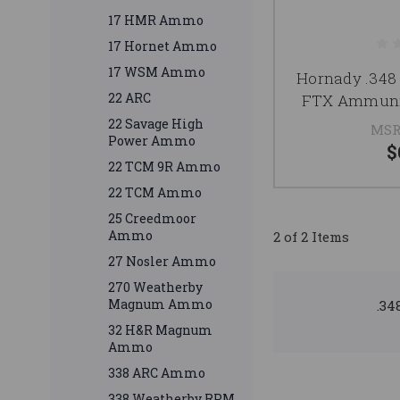
17 HMR Ammo
17 Hornet Ammo
17 WSM Ammo
Hornady .34
22 ARC
FTX Ammunit
22 Savage High
MSR
Power Ammo
$
22 TCM 9R Ammo
22 TCM Ammo
25 Creedmoor
Ammo
2 of 2 Items
27 Nosler Ammo
270 Weatherby
Magnum Ammo
.34
32 H&R Magnum
Ammo
338 ARC Ammo
338 Weatherby RPM