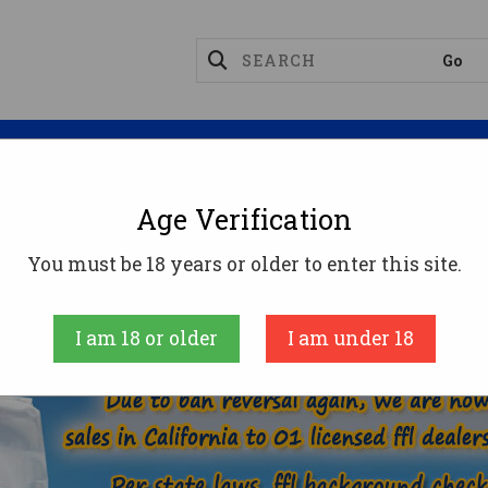
Magazines
Optics
Reloading
Suppres
Age Verification
348 WINCHESTER AMMO
You must be 18 years or older to enter this site.
AMMUNITION
RIFLE AMMO
348 WINCHESTE
I am 18 or older
I am under 18