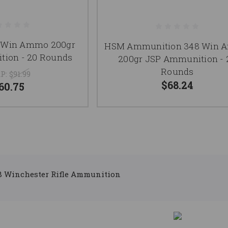
8 Win Ammo 200gr
HSM Ammunition 348 Win
ion - 20 Rounds
200gr JSP Ammunition - 
Rounds
P:
$91.99
$68.24
60.75
8 Winchester Rifle Ammunition