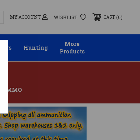
MY ACCOUNT
0
CART
WISHLIST
More
sors
Hunting
Products
R AMMO